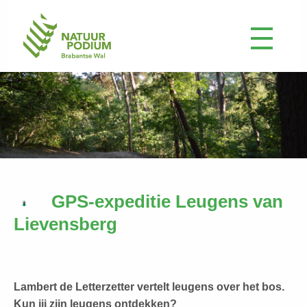
GPS-expeditie Leugens van
Lievensberg
Lambert de Letterzetter vertelt leugens over het bos.
Kun jij zijn leugens ontdekken?