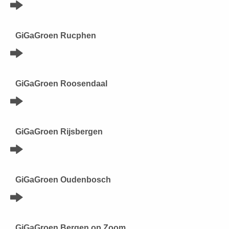
GiGaGroen Rucphen
GiGaGroen Roosendaal
GiGaGroen Rijsbergen
GiGaGroen Oudenbosch
GiGaGroen Bergen op Zoom