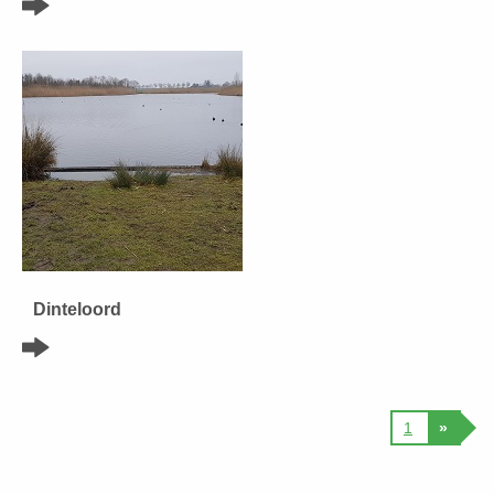
Dinteloord
1
»