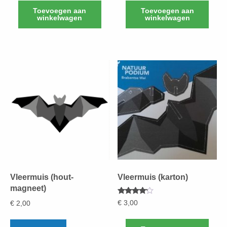
Toevoegen aan
Toevoegen aan
winkelwagen
winkelwagen
Vleermuis (hout-
Vleermuis (karton)
magneet)
Gewaardeerd
€
3,00
€
2,00
4.00
uit 5